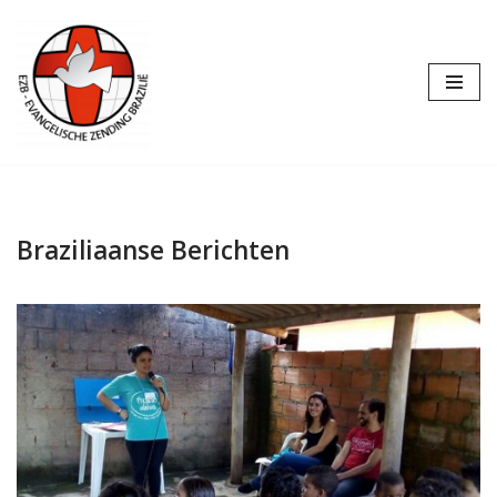
Ga
naar
de
inhoud
Braziliaanse Berichten