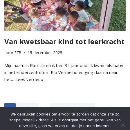
Van kwetsbaar kind tot leerkracht
door
EZB
15 december 2025
Mijn naam is Patricia en ik ben 34 jaar oud. Ik kwam als baby
in het kindercentrum in Rio Vermelho en ging daarna naar
het…
Lees verder »
1
2
3
…
39
Volgende »
We gebruiken cookies om ervoor te zorgen dat onze site zo
soepel mogelijk draait. Als je doorgaat met het gebruiken van
deze site, gaan we ervan uit dat je ermee instemt.