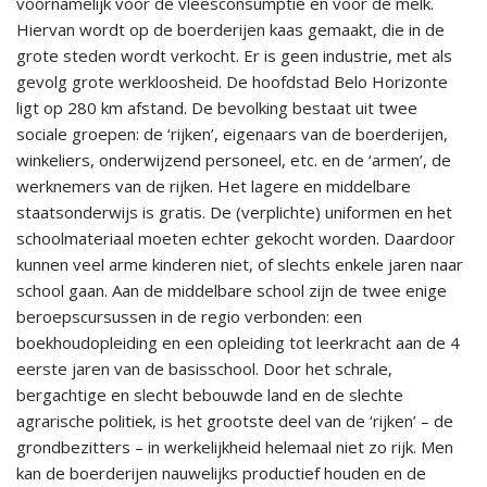
voornamelijk voor de vleesconsumptie en voor de melk.
Hiervan wordt op de boerderijen kaas gemaakt, die in de
grote steden wordt verkocht. Er is geen industrie, met als
gevolg grote werkloosheid. De hoofdstad Belo Horizonte
ligt op 280 km afstand. De bevolking bestaat uit twee
sociale groepen: de ‘rijken’, eigenaars van de boerderijen,
winkeliers, onderwijzend personeel, etc. en de ‘armen’, de
werknemers van de rijken. Het lagere en middelbare
staatsonderwijs is gratis. De (verplichte) uniformen en het
schoolmateriaal moeten echter gekocht worden. Daardoor
kunnen veel arme kinderen niet, of slechts enkele jaren naar
school gaan. Aan de middelbare school zijn de twee enige
beroepscursussen in de regio verbonden: een
boekhoudopleiding en een opleiding tot leerkracht aan de 4
eerste jaren van de basisschool. Door het schrale,
bergachtige en slecht bebouwde land en de slechte
agrarische politiek, is het grootste deel van de ‘rijken’ – de
grondbezitters – in werkelijkheid helemaal niet zo rijk. Men
kan de boerderijen nauwelijks productief houden en de