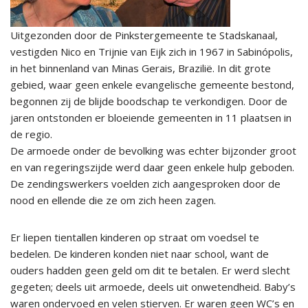
Uitgezonden door de Pinkstergemeente te Stadskanaal,
vestigden Nico en Trijnie van Eijk zich in 1967 in Sabinópolis,
in het binnenland van Minas Gerais, Brazilië. In dit grote
gebied, waar geen enkele evangelische gemeente bestond,
begonnen zij de blijde boodschap te verkondigen. Door de
jaren ontstonden er bloeiende gemeenten in 11 plaatsen in
de regio.
De armoede onder de bevolking was echter bijzonder groot
en van regeringszijde werd daar geen enkele hulp geboden.
De zendingswerkers voelden zich aangesproken door de
nood en ellende die ze om zich heen zagen.
Er liepen tientallen kinderen op straat om voedsel te
bedelen. De kinderen konden niet naar school, want de
ouders hadden geen geld om dit te betalen. Er werd slecht
gegeten; deels uit armoede, deels uit onwetendheid. Baby’s
waren ondervoed en velen stierven. Er waren geen WC’s en