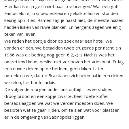
Hier kan ik mijn gezin niet naar toe brengen.’ Wat een gat!
Fantasieloze, in snoepjeskleuren gekalkte huizen stonden
keurig op rijtjes. Ramen zag je haast niet, de meeste huizen
hadden luiken van ruwe planken. En nergens zagen we enig
teken van leven.
We reden het dorpje door op zoek naar een hotel. We
vonden er een. We betaalden twee cruzeiros per nacht. (In
1966 was dit bedrag nog geen € 2,-.) ’s Nachts was het
ontzettend koud, beslist niet ver boven het vriespunt. Er lag
een dunne deken op de bedden, geen laken. Later
ontdekten we, dat de Brazilianen zich helemaal in een deken
wikkelen, het hoofd incluis.
De volgende morgen onder ons ontbijt – twee stukjes
droog brood en een kopje zwarte, heel zoete koffie –
beraadslaagden we wat we verder moesten doen. We
besloten wat te gaan rijden, om te zien wat voor plaatsen
er in de omgeving van Sabinopolis liggen.