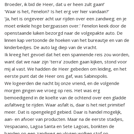
Broeder, ik bid de Heer, dat u er heen zult gaan!’
‘Waar is het, Fenelon? Is het erg ver hier vandaan?’
‘Ja, het is ongeveer acht uur rijden over een zandweg; en je
moet enkele hoge bergpassen over.’ Fenelon keek door de
openstaande luiken bezorgd naar de volgepakte auto. De
linnen kap vertoonde de hoeken van het bureautje en van de
kinderbedjes. De auto lag diep van de vracht.
Ik kreeg het gevoel dat het een spannende reis zou worden,
want dat we naar zijn ’terra’ zouden gaan kijken, stond voor
mij al vast. We hadden de Heer gebeden om leiding, en het
eerste punt dat de Heer ons gaf, was Sabinopolis.
We logeerden die nacht bij onze vriend, en de volgende
morgen gingen we vroeg op reis. Het was erg
bemoedigend in de koelte van de ochtend over een gladde
asfaltweg te rijden. Waar asfalt is, daar is het niet primitief
meer. Dat is opengelegd gebied. Daar is handel mogelijk,
aan- en afvoer van producten. Maar na de eerste stadjes,
Vespaciano, Lagoa Santa en Sete Lagoas, bonkten de
banden op een zandweg en vlogen wolken stof op.