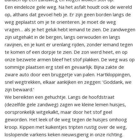
Een eindeloze gele weg. Na het asfalt houdt ook de wereld
op, althans dat gevoel heb je. Er zijn geen borden langs de
weg geplaatst om je te orienteren. Je moet de weg
vragen… als je het geluk hebt iemand te zien. De zandwegen
zijn uitgehakt in de bergen, langs oerwouden en langs
ravijnen, en je kunt er urenlang rijden, zonder iemand tegen
te komen of een dorpje te zien. De zon werd heet, en op
onze bezwete armen bleef het stof plakken. De weg was op
sommige plaatsen erg steil en gevaarlijk. Bijna zakte de
zware auto door een bruggetje van palen. Hartkloppingen,
snel wegtrekken, elkaar aankijken en zeggen: ‘Goddank, we
zijn bewaard.’
We bereikten een gehuchtje. Langs de hoofdstraat
(dezelfde gele zandweg) zagen we kleine lemen huisjes,
oorspronkelijk witgekalkt, maar door het stof geel
geworden. Het leek of de weg tegen de huisjes omhoog
kroop. Kippen met kuikentjes tripten rustig over de weg,
loslopende varkens keken nieuwsgierig in onze richting.