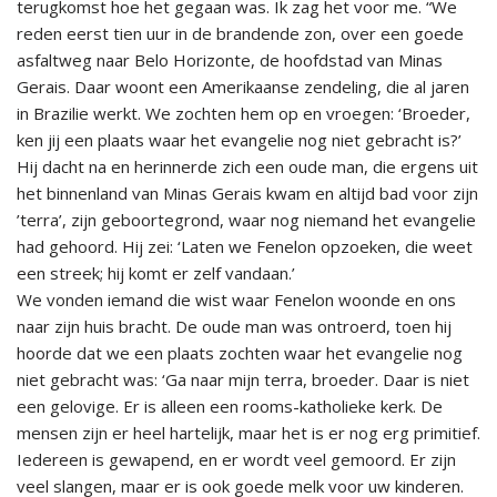
terugkomst hoe het gegaan was. Ik zag het voor me. “We
reden eerst tien uur in de brandende zon, over een goede
asfaltweg naar Belo Horizonte, de hoofdstad van Minas
Gerais. Daar woont een Amerikaanse zendeling, die al jaren
in Brazilie werkt. We zochten hem op en vroegen: ‘Broeder,
ken jij een plaats waar het evangelie nog niet gebracht is?’
Hij dacht na en herinnerde zich een oude man, die ergens uit
het binnenland van Minas Gerais kwam en altijd bad voor zijn
’terra’, zijn geboortegrond, waar nog niemand het evangelie
had gehoord. Hij zei: ‘Laten we Fenelon opzoeken, die weet
een streek; hij komt er zelf vandaan.’
We vonden iemand die wist waar Fenelon woonde en ons
naar zijn huis bracht. De oude man was ontroerd, toen hij
hoorde dat we een plaats zochten waar het evangelie nog
niet gebracht was: ‘Ga naar mijn terra, broeder. Daar is niet
een gelovige. Er is alleen een rooms-katholieke kerk. De
mensen zijn er heel hartelijk, maar het is er nog erg primitief.
Iedereen is gewapend, en er wordt veel gemoord. Er zijn
veel slangen, maar er is ook goede melk voor uw kinderen.