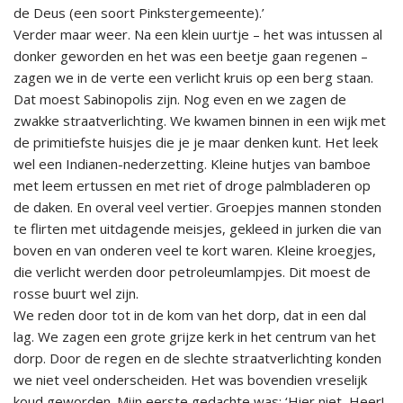
de Deus (een soort Pinkstergemeente).’
Verder maar weer. Na een klein uurtje – het was intussen al
donker geworden en het was een beetje gaan regenen –
zagen we in de verte een verlicht kruis op een berg staan.
Dat moest Sabinopolis zijn. Nog even en we zagen de
zwakke straatverlichting. We kwamen binnen in een wijk met
de primitiefste huisjes die je je maar denken kunt. Het leek
wel een Indianen-nederzetting. Kleine hutjes van bamboe
met leem ertussen en met riet of droge palmbladeren op
de daken. En overal veel vertier. Groepjes mannen stonden
te flirten met uitdagende meisjes, gekleed in jurken die van
boven en van onderen veel te kort waren. Kleine kroegjes,
die verlicht werden door petroleumlampjes. Dit moest de
rosse buurt wel zijn.
We reden door tot in de kom van het dorp, dat in een dal
lag. We zagen een grote grijze kerk in het centrum van het
dorp. Door de regen en de slechte straatverlichting konden
we niet veel onderscheiden. Het was bovendien vreselijk
koud geworden. Mijn eerste gedachte was: ‘Hier niet, Heer!