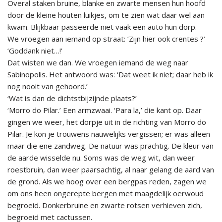
Overal staken bruine, blanke en zwarte mensen hun hoofd
door de kleine houten luikjes, om te zien wat daar wel aan
kwam. Blijkbaar passeerde niet vaak een auto hun dorp.
We vroegen aan iemand op straat: ‘Zijn hier ook crentes ?’
‘Goddank niet…!’
Dat wisten we dan. We vroegen iemand de weg naar
Sabinopolis. Het antwoord was: ‘Dat weet ik niet; daar heb ik
nog nooit van gehoord.’
‘Wat is dan de dichtstbijzijnde plaats?’
‘Morro do Pilar.’ Een armzwaai. ‘Para la,’ die kant op. Daar
gingen we weer, het dorpje uit in de richting van Morro do
Pilar. Je kon je trouwens nauwelijks vergissen; er was alleen
maar die ene zandweg. De natuur was prachtig. De kleur van
de aarde wisselde nu. Soms was de weg wit, dan weer
roestbruin, dan weer paarsachtig, al naar gelang de aard van
de grond. Als we hoog over een bergpas reden, zagen we
om ons heen ongerepte bergen met maagdelijk oerwoud
begroeid. Donkerbruine en zwarte rotsen verhieven zich,
begroeid met cactussen.