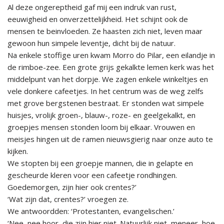
Al deze ongereptheid gaf mij een indruk van rust,
eeuwigheid en onverzettelijkheid. Het schijnt ook de
mensen te beinvloeden. Ze haasten zich niet, leven maar
gewoon hun simpele leventje, dicht bij de natuur.
Na enkele stoffige uren kwam Morro do Pilar, een eilandje in
de rimboe-zee. Een grote grijs gekalkte lemen kerk was het
middelpunt van het dorpje. We zagen enkele winkeltjes en
vele donkere cafeetjes. In het centrum was de weg zelfs
met grove bergstenen bestraat. Er stonden wat simpele
huisjes, vrolijk groen-, blauw-, roze- en geelgekalkt, en
groepjes mensen stonden loom bij elkaar. Vrouwen en
meisjes hingen uit de ramen nieuwsgierig naar onze auto te
kijken.
We stopten bij een groepje mannen, die in gelapte en
gescheurde kleren voor een cafeetje rondhingen.
Goedemorgen, zijn hier ook crentes?’
‘Wat zijn dat, crentes?’ vroegen ze.
We antwoordden: ‘Protestanten, evangelischen.’
‘Nee, nee hoor, die zijn hier niet. Natuurlijk niet, meneer, hoe