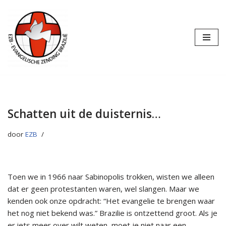
Ga
naar
de
inhoud
Schatten uit de duisternis…
door
EZB
Toen we in 1966 naar Sabinopolis trokken, wisten we alleen
dat er geen protestanten waren, wel slangen. Maar we
kenden ook onze opdracht: “Het evangelie te brengen waar
het nog niet bekend was.”
Brazilie is ontzettend groot. Als je
er iets meer over wilt weten, moet je niet naar een