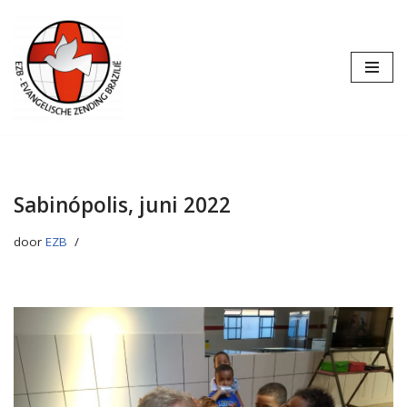
Ga
naar
de
inhoud
Sabinópolis, juni 2022
door
EZB