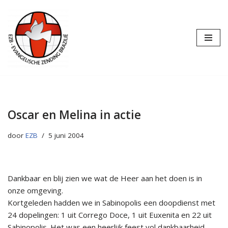
Ga
naar
de
inhoud
Oscar en Melina in actie
door
EZB
5 juni 2004
Dankbaar en blij zien we wat de Heer aan het doen is in
onze omgeving.
Kortgeleden hadden we in Sabinopolis een doopdienst met
24 dopelingen: 1 uit Corrego Doce, 1 uit Euxenita en 22 uit
Sabinopolis. Het was een heerlijk feest vol dankbaarheid