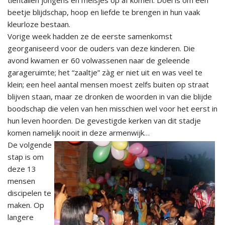
tientallen jongens en meisjes op af komen. Doel is om een
beetje blijdschap, hoop en liefde te brengen in hun vaak
kleurloze bestaan.
Vorige week hadden ze de eerste samenkomst
georganiseerd voor de ouders van deze kinderen. Die
avond kwamen er 60 volwassenen naar de geleende
garageruimte; het “zaaltje” zàg er niet uit en was veel te
klein; een heel aantal mensen moest zelfs buiten op straat
blijven staan, maar ze dronken de woorden in van die blijde
boodschap die velen van hen misschien wel voor het eerst in
hun leven hoorden. De gevestigde kerken van dit stadje
komen namelijk nooit in deze armenwijk…
De volgende
stap is om
deze 13
mensen
discipelen te
maken. Op
langere