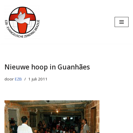
Ga
naar
de
inhoud
Nieuwe hoop in Guanhães
door
EZB
1 juli 2011