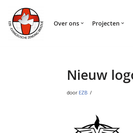
Ga
Over ons
Projecten
naar
de
inhoud
Nieuw log
door
EZB