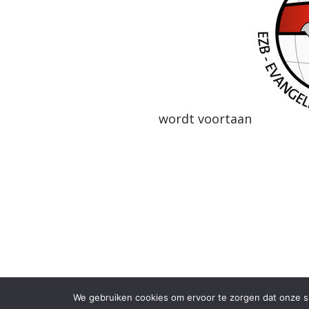
wordt voortaan
{current_year}
We gebruiken cookies om ervoor te zorgen dat onze sit