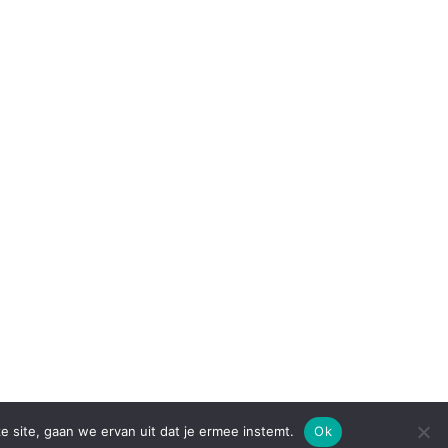
e site, gaan we ervan uit dat je ermee instemt.
Ok