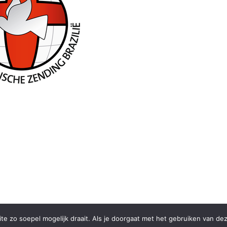
e zo soepel mogelijk draait. Als je doorgaat met het gebruiken van dez