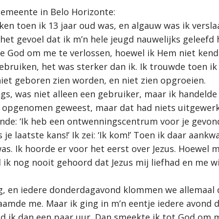
 gemeente in Belo Horizonte:
ken toen ik 13 jaar oud was, en algauw was ik versla
het gevoel dat ik m’n hele jeugd nauwelijks geleefd 
e God om me te verlossen, hoewel ik Hem niet kend
bruiken, het was sterker dan ik. Ik trouwde toen ik 
niet geboren zien worden, en niet zien opgroeien.
gs, was niet alleen een gebruiker, maar ik handelde o
opgenomen geweest, maar dat had niets uitgewerkt
onde: ‘Ik heb een ontwenningscentrum voor je gevon
s je laatste kans!’ Ik zei: ‘Ik kom!’ Toen ik daar aan
was. Ik hoorde er voor het eerst over Jezus. Hoewel m
ik nog nooit gehoord dat Jezus mij liefhad en me w
erg, en iedere donderdagavond klommen we allemaal 
haamde me. Maar ik ging in m’n eentje iedere avond d
d ik dan een paar uur. Dan smeekte ik tot God om m