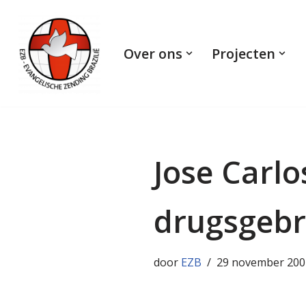
Ga
Over ons
Projecten
naar
de
inhoud
Jose Carlo
drugsgebr
door
EZB
29 november 200