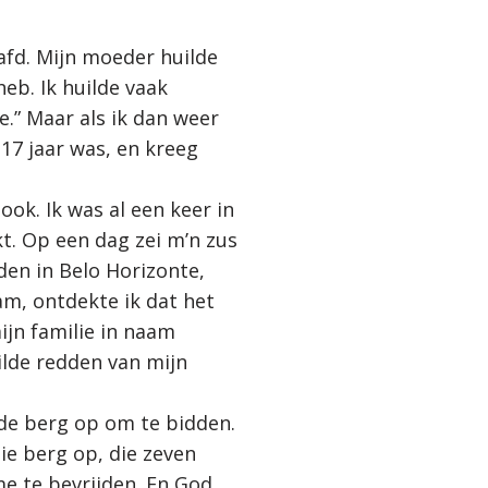
afd. Mijn moeder huilde
heb. Ik huilde vaak
e.”
Maar als ik dan weer
17 jaar was, en kreeg
ok. Ik was al een keer in
. Op een dag zei m’n zus
den in Belo Horizonte,
kwam, ontdekte ik dat het
ijn familie in naam
ilde redden van mijn
de berg op om te bidden.
ie berg op, die zeven
e te bevrijden. En God