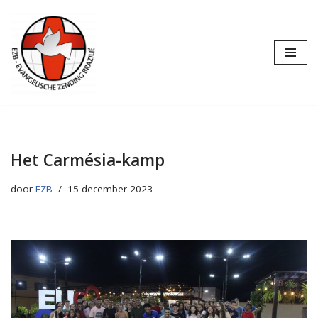
Ga
naar
de
inhoud
Het Carmésia-kamp
door
EZB
15 december 2023