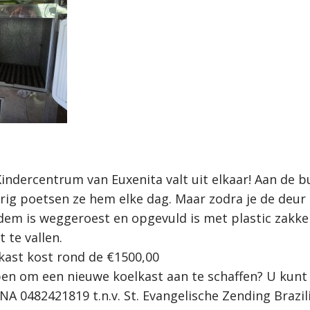
indercentrum van Euxenita valt uit elkaar! Aan de bu
eurig poetsen ze hem elke dag. Maar zodra je de deur
dem is weggeroest en opgevuld is met plastic zakke
 te vallen.
kast kost rond de €1500,00
lpen om een nieuwe koelkast aan te schaffen? U kun
0482421819 t.n.v. St. Evangelische Zending Brazil