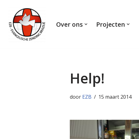
Ga
Over ons
Projecten
naar
de
inhoud
Help!
door
EZB
15 maart 2014