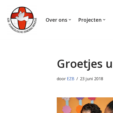
Ga
Over ons
Projecten
naar
de
inhoud
Groetjes 
door
EZB
23 juni 2018