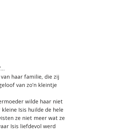
”…
an haar familie, die zij
eloof van zo’n kleintje
ermoeder wilde haar niet
leine Isis huilde de hele
sten ze niet meer wat ze
ar Isis liefdevol werd