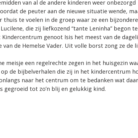
emidden van al de andere kinderen weer onbezorgd 
voordat de peuter aan de nieuwe situatie wende, m
r thuis te voelen in de groep waar ze een bijzonder
 Lucilene, die zij liefkozend “tante Leninha” begon 
et Kindercentrum genoot Isis het meest van de dageli
de van de Hemelse Vader. Uit volle borst zong ze de 
ne meisje een regelrechte zegen in het huisgezin wa
 op de bijbelverhalen die zij in het kindercentrum h
nlangs naar het centrum om te bedanken wat daar 
 is gegroeid tot zo’n blij en gelukkig kind.