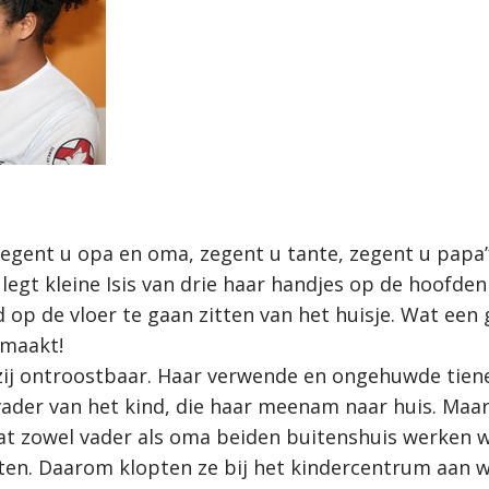
 zegent u opa en oma, zegent u tante, zegent u papa
legt kleine Isis van drie haar handjes op de hoofden v
op de vloer te gaan zitten van het huisje. Wat een g
emaakt!
 zij ontroostbaar. Haar verwende en ongehuwde tien
ader van het kind, die haar meenam naar huis. Maar k
zowel vader als oma beiden buitenshuis werken wi
en. Daarom klopten ze bij het kindercentrum aan wa