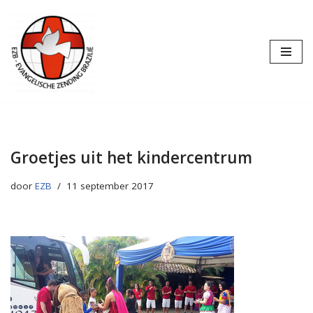
Ga
naar
de
inhoud
Groetjes uit het kindercentrum
door
EZB
11 september 2017