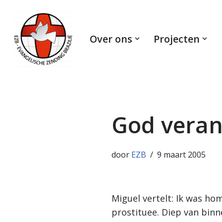
Ga
Over ons
Projecten
naar
de
inhoud
God veran
door
EZB
9 maart 2005
Miguel vertelt: Ik was ho
prostituee. Diep van binn