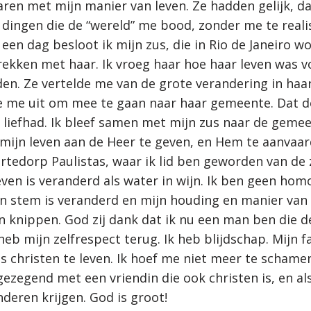
ren met mijn manier van leven. Ze hadden gelijk, dat
e dingen die de “wereld” me bood, zonder me te reali
een dag besloot ik mijn zus, die in Rio de Janeiro w
prekken met haar. Ik vroeg haar hoe haar leven was v
n. Ze vertelde me van de grote verandering in haar
e me uit om mee te gaan naar haar gemeente. Dat d
 liefhad. Ik bleef samen met mijn zus naar de geme
mijn leven aan de Heer te geven, en Hem te aanvaar
ortedorp Paulistas, waar ik lid ben geworden van de
ven is veranderd als water in wijn. Ik ben geen hom
n stem is veranderd en mijn houding en manier va
en knippen. God zij dank dat ik nu een man ben die 
heb mijn zelfrespect terug. Ik heb blijdschap. Mijn f
s christen te leven. Ik hoef me niet meer te schamen
ezegend met een vriendin die ook christen is, en als 
deren krijgen. God is groot!