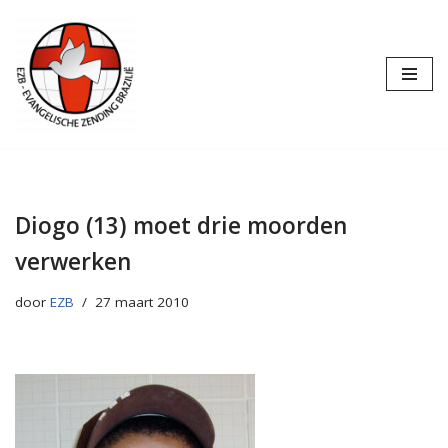
Ga
naar
de
inhoud
Diogo (13) moet drie moorden
verwerken
door
EZB
27 maart 2010